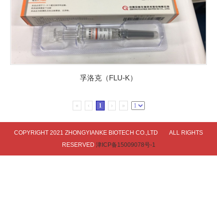
孚洛克（FLU-K）
«
‹
1
›
»
COPYRIGHT 2021 ZHONGYIANKE BIOTECH CO.,LTD ALL RIGHTS
RESERVED
津ICP备15009078号-1